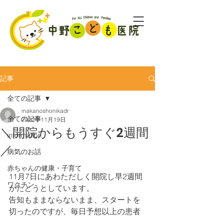
記事
全ての記事
inakanoshonikadr
全ての記事
2022年11月19日
＼開院からもうすぐ2週間
information
／
病気のお話
赤ちゃんの健康・子育て
11月7日にあわただしく開院し早2週間
ワクチン
がたとうとしています。
告知もままならないまま、スタートを
切ったのですが、毎日予想以上の患者