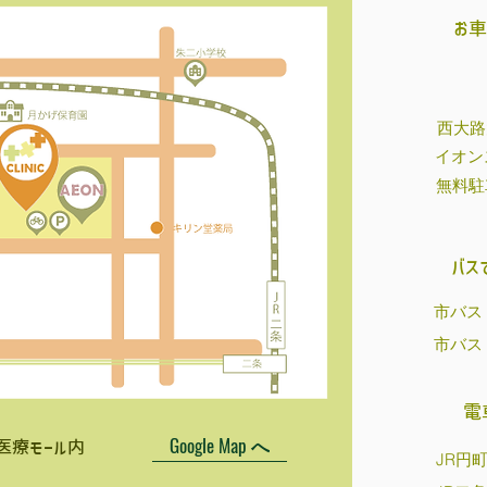
お
​西大
イオン
無料駐
バス
市バス
市バス
電
Google Map へ
医療モール内
JR円