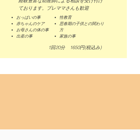
経験豊富な助産師による相談を受け付け
ております。​プレママさんも歓迎
おっぱいの事
性教育
赤ちゃんのケア
思春期の子供との関わり
お母さんの体の事
方
出産の事
​家族の事
1回20分 1650円(税込み)