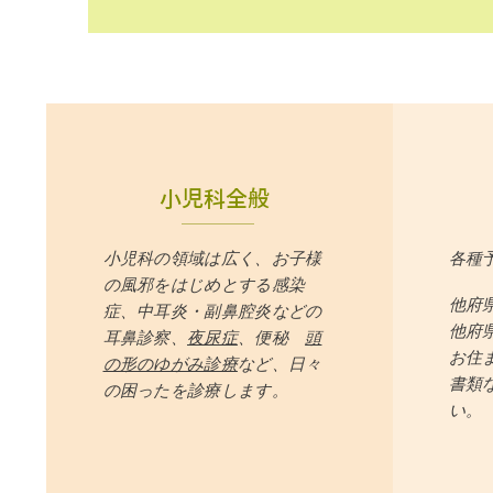
小児科全般
小児科の領域は広く、お子様
各種
の風邪をはじめとする感染
他府
症、中耳炎・副鼻腔炎などの
他府
耳鼻診察、
夜尿症
、便秘
頭
お住
の形のゆがみ診療
など、​日々
書類
の困ったを診療します。
い。