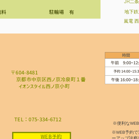
JR二条
地下鉄
無料
駐輪場 有
嵐電 
〒604-8481
​京都市中京区西ノ京冷泉町１番
イオンスタイル西ノ京小町
TEL：075-334-6712
※便利なWE
※WEB予約
WEB予約
ーアップ診察