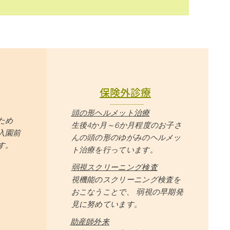
保険外診療
​頭の形ヘルメット治療
ため
生後4か月～6か月程度のお子さ
入園前
んの頭の形のゆがみのヘルメッ
す。
ト治療を行っています。
弱視スクリーニング検査
視機能のスクリーニング検査を
おこなうことで、
弱視の早期発
見に努めています。
助産師外来