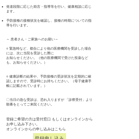
発達段階に応じた助言・指導等を行い、健康相談に応じ
ます。
予防接種の接種状況を確認し、接種の時期についての指
導を行います。
～ 患者さん・ご家族へのお願い～
○ 緊急時など、都合により他の医療機関を受診した場合
には、次に当院を受診した際に
お知らせください。（他の医療機関で受けた投薬など
も、お知らせください。）
○ 健康診断の結果や、予防接種の受診状況を定期的に確
認しますので、受診時にお持ちください。（母子健康手
帳に記載されています。）
〇当日の急な受診は、恐れ入りますが 「診察受付」より
順番をとってご来院ください。
登録ご希望の方は受付窓口 もしくはオンラインから
お申し込み下さい。
​オンラインからの申し込みはこちら
登録申し込み