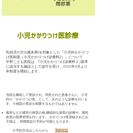
問診票
​小児かかりつけ医診療
乳幼児の方(6歳未満)を対象とした『小児科かかりつ
け医制度（小児かかりつけ診療料2）』について
中野こども医院は、｢小児かかりつけ診療料２｣基準
に該当する施設として認可を受け、2025年4月より
本制度を開始します。
当院を継続して受診され、同意された患者さんに、小児
科の「かかりつけ医」として、次のような診療を行いま
す。※他院の受診を制限するものではありません
風邪などの通常の病気の他 継続的な病気の診療や、慢性
疾患の指導管理を行います。 かかりつけ医登録されたお
子様は 、時間指定の予約が可能となります。
※予約方法はこちらから
予約方法