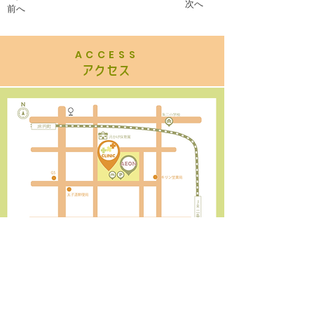
次へ
前へ
ACCESS
​アクセス
Google Map へ
イオンスタイル西ノ京小町 医療モール内
​駐車場 31台 無料
駐輪場 有
お車で御来院の方