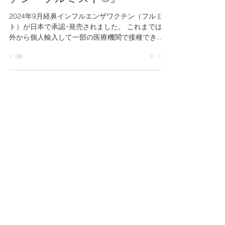
鼻からのインフルエンザワク
チン『フルミスト®』
2024年9月経鼻インフルエンザワクチン（フルミス
ト）が日本で承認･発売されました。 これまでは海
外から個人輸入して一部の医療機関で接種できて
いましたが、これからは多くの医療機関で接種で
きるようになりました。 対象は2歳~18歳です。
当院でも 、 ♦注射が苦手なお子さん...