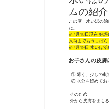
ムの紹介
この度　水いぼの治療
た。
※7月18日現在 
入荷までもうしばら
※7月19日 水いぼ
お子さんの皮膚は.
  ① 薄く、少し
  ② 水分を留め
 そのため　
 外から皮膚をまも