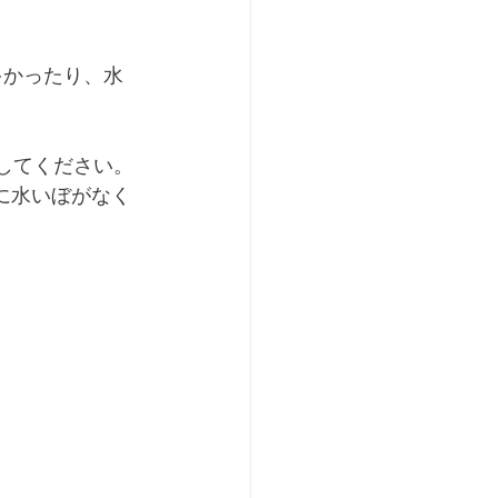
。
布してください。
に水いぼがなく