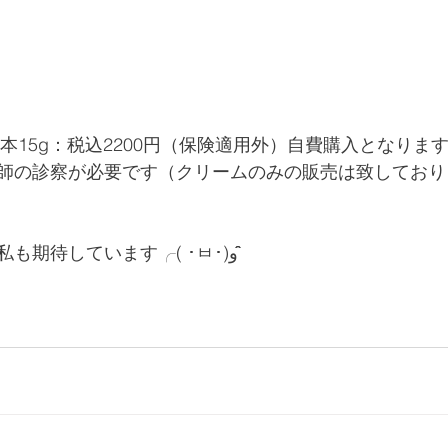
AM　1本15g：税込2200円（保険適用外）自費購入となりま
師の診察が必要です（クリームのみの販売は致しており
この新しい治療法に私も期待しています╭( ･ㅂ･)و ̑̑