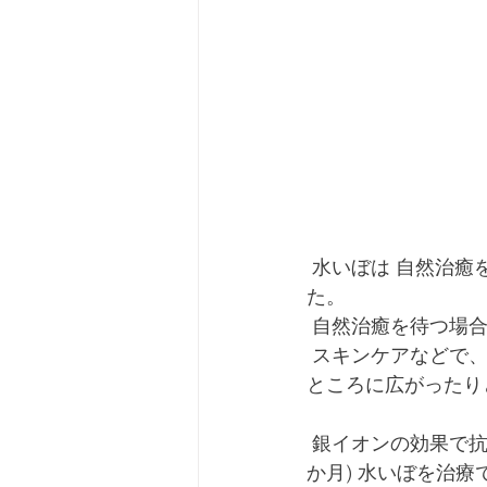
 水いぼは 自然治癒をまつか、皮膚科などでピンセットでつまんで取り除く治療が主流でし
た。
 自然治癒を待つ場
 スキンケアなどで、皮膚のコンディションを整えながら待つのですが その間に、いろんな
ところに広がったり
 銀イオンの効果で抗菌作用のあるこのクリームは水いぼに作用して、より早く(2週間～2-3
か月) 水いぼを治療