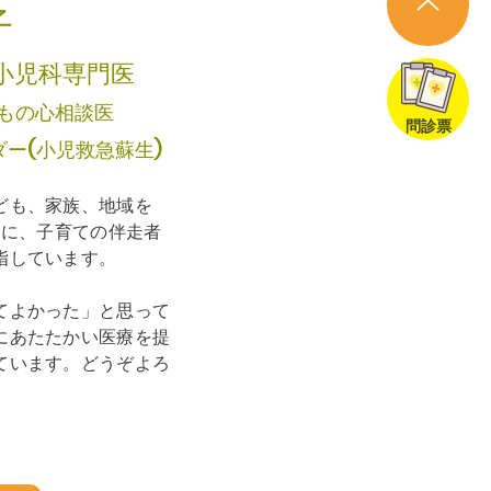
子
小児科専門医
もの心相談医
問診票
ダー(小児救急蘇生)
ども、家族、地域を
念に、子育ての伴走者
指しています。
てよかった」と思って
にあたたかい医療を提
ています。どうぞよろ
。