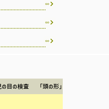
GO
GO
GO
児の目の検査
「頭の形」相談
助産師の