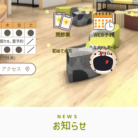
問診票
WEB予約
​ヘルメット
オーダー
初めての方
フォーム
プ外来)
アクセス
NEWS
お知らせ