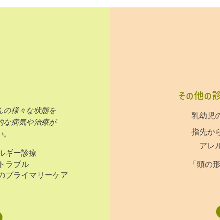
その他の
んの様々な状態を
​乳幼児
的な病気や治療が
​指先か
い。
アレルギ
ルギー診療
トラブル
「頭の
のプライマリーケア