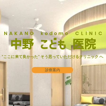
NAKANO
kodomo
CLINIC
​中野 こども 医院
”ここに来て良かった” そう思っていただけるクリニック へ
診療案内