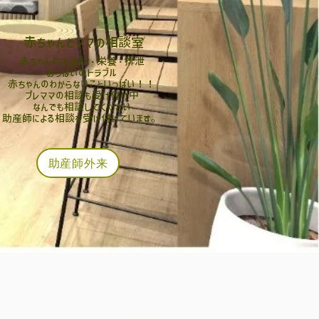
​赤ちゃんとママの相談室
​赤ちゃん
のお世話・栄養・排泄
おっぱいのトラブル
赤ちゃんのわからないこといっぱい！！
​プレママの相談も受け付け中
なんでも相談してください
助産師による相談を受け付けています。
助産師外来