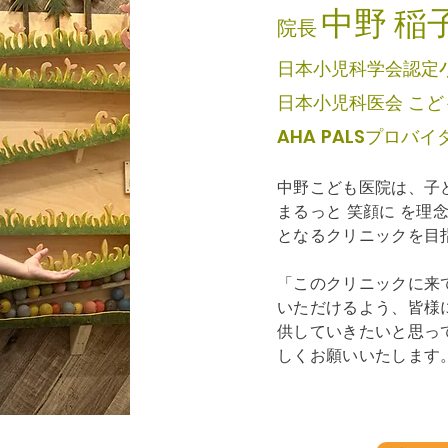
中野 稲
院長
日本小児科学会認定
日本小児科医会
こど
​AHA
PALSプロバイ
中野こども医院は、子
まるっと 笑顔に を理
となるクリニックを目
「このクリニックに来
いただけるよう、皆様
供していきたいと思っ
しくお願いいたします