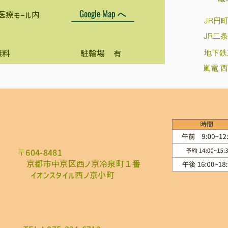
Google Map へ
医療モール内
JR円
JR二条
地下鉄
無料
駐輪場 有
嵐電 
〒604-8481
​京都市中京区西ノ京冷泉町１番
イオンスタイル西ノ京小町