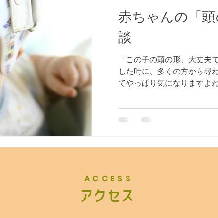
赤ちゃんの「頭
談
「この子の頭の形、大丈夫で
した時に、多くの方から尋
てやっぱり気になりますよね
の多くは、”位置的頭蓋変形
のがおおいです。 頭の形の
しょうか？ 頭の形のゆがみ
ぼすわけではありません。 
耳の位置がずれることで 
の問題 帽子が脱げやすい
う などです。 赤ちゃんが常に同じ向きで寝
ていると 段々と同じところ
ACCESS
が歪んでくるのです。 この頭
​アクセス
クで、寝返りが始まると徐々
だ、歪みの程度が 強い場合