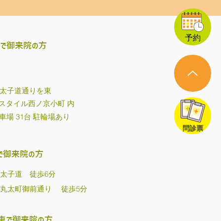
ます。 3‐4ヶ月までの赤ちゃ
取り入れることがこの予防にな
て タミータイムは”うつ伏せ遊
予約
では5分程度でかまいません。
車で御来院の方
路太子道通りを東
スタイル西ノ京小町 内
車場 31台 駐輪場あり
問診票
で御来院の方
 太子道 徒歩6分
 丸太町御前通り 徒歩5分
車で御来院の方