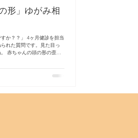
の形」ゆがみ相
すか？？」 4ヶ月健診を担当
ねられた質問です。見た目っ
。 赤ちゃんの頭の形の歪み
”と呼ばれる、向き癖によるも
ゆがみは見た目だけの問題で
が赤ちゃんの発達に影響を及
どんなことに困るかといえば
メガネがかけにくい 歯並び
 髪型に気を遣
に圧がかかり、次第に頭の形
の歪みは 3－4か月頃がピー
におさまってきます。 た
は、そのままの程度で歪みが