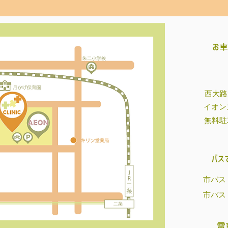
残ることが多くなってしまい
んは、 ”タミータイム”を
ります。 ”タミータイム”っ
び”の時間です。 慣れるま
お
おなかを
​西大
イオン
無料駐
バス
市バス
市バス
電