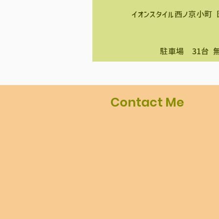
イオンスタイル西ノ京小町 
​駐車場 31台 
Contact Me